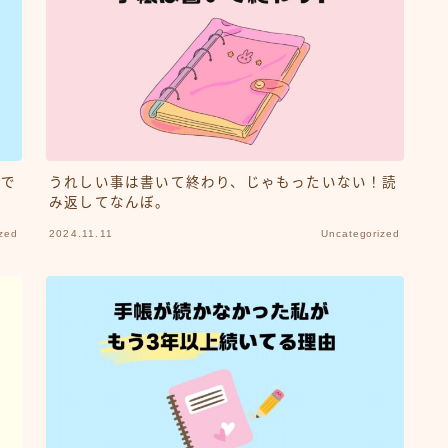
まで
うれしい事は書いて終わり、じゃもったいない！読
み返してなんぼ。
zed
2024.11.11
Uncategorized