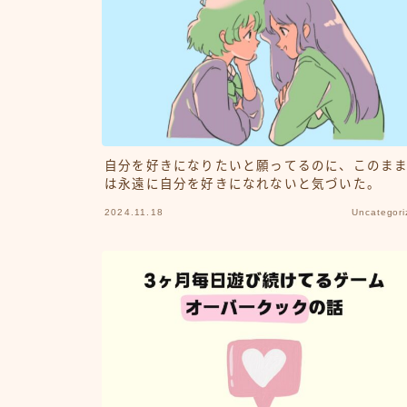
自分を好きになりたいと願ってるのに、このま
は永遠に自分を好きになれないと気づいた。
2024.11.18
Uncategori