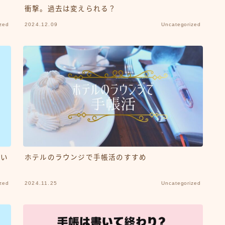
衝撃。過去は変えられる？
zed
2024.12.09
Uncategorized
つい
ホテルのラウンジで手帳活のすすめ
zed
2024.11.25
Uncategorized