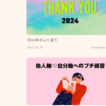
2024年のふり返り
2025.01.29
Uncategori